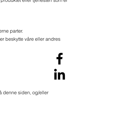
e produktet eller tjenesten som er
erne parter.
ler beskytte våre eller andres
å denne siden, og/eller