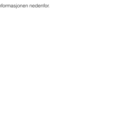
nformasjonen nedenfor.
E-post.
support@asi.nl