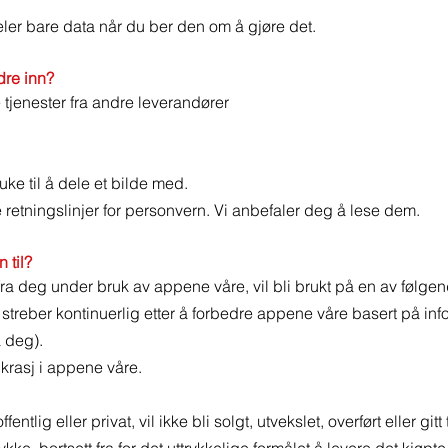
r bare data når du ber den om å gjøre det.
dre inn?
jenester fra andre leverandører
e til å dele et bilde med.
 retningslinjer for personvern. Vi anbefaler deg å lese dem.
 til?
fra deg under bruk av appene våre, vil bli brukt på en av følge
 streber kontinuerlig etter å forbedre appene våre basert på in
a deg).
g krasj i appene våre.
entlig eller privat, vil ikke bli solgt, utvekslet, overført eller gi