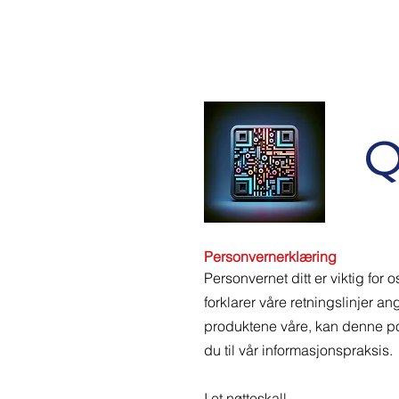
Q
Personvernerklæring
Personvernet ditt er viktig for 
forklarer våre retningslinjer 
produktene våre, kan denne p
du til vår informasjonspraksis.
I et nøtteskall