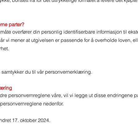
kke, bortsett fra for det uttrykkelige formålet å levere det kjøpt
erne parter?
 måte overfører din personlig identifiserbare informasjon til ekst
når vi mener at utgivelsen er passende for å overholde loven, el
rhet.
, samtykker du til vår personvernerklæring.
læring
dre personvernreglene våre, vil vi legge ut disse endringene p
 personvernreglene nedenfor.
endret 17. oktober 2024.