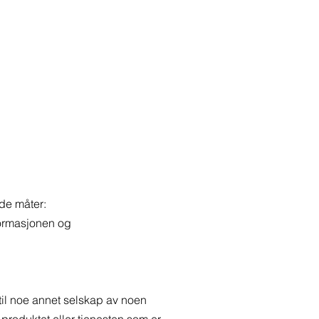
nde måter:
formasjonen og
tt til noe annet selskap av noen