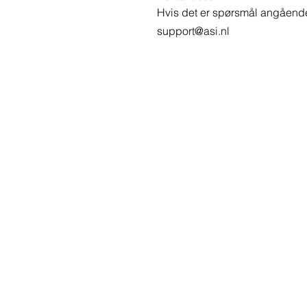
Hvis det er spørsmål angående
support@asi.nl
Vennligst k
oss